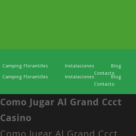
Camping Florantilles
Instalaciones
Blog
Contacto
Camping Florantilles
Instalaciones
Blog
Contacto
Como Jugar Al Grand Ccct
Casino
Como Jugar Al Grand Ccct